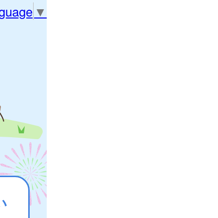
nguage
▼
い