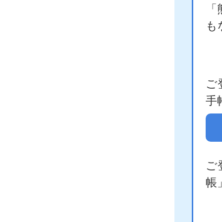
「
も
ご
手
ご
帳