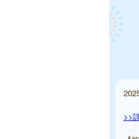
20
>>