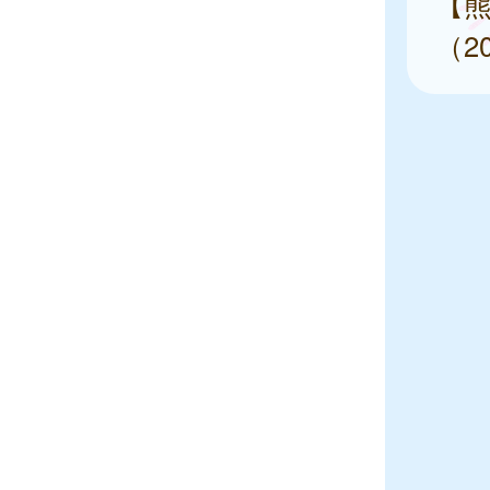
【熊
（2