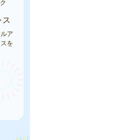
ク
レス
ールア
レスを