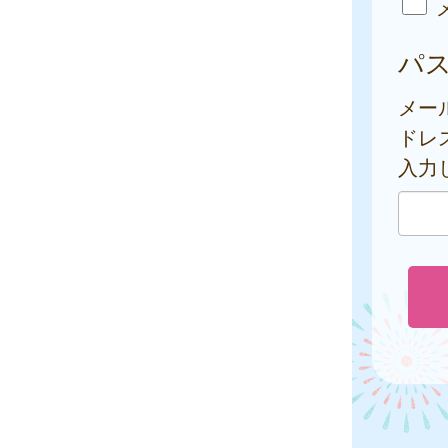
パ
メー
ドレ
入力