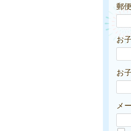
郵
お
お子
メ