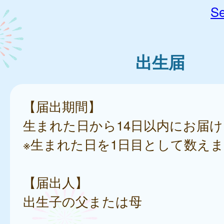
Se
出生届
【届出期間】
生まれた日から14日以内にお届
※生まれた日を1日目として数え
【届出人】
出生子の父または母