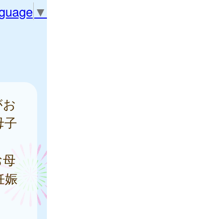
nguage
▼
がお
母子
お母
妊娠