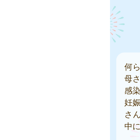
何
母
感
妊
さ
中