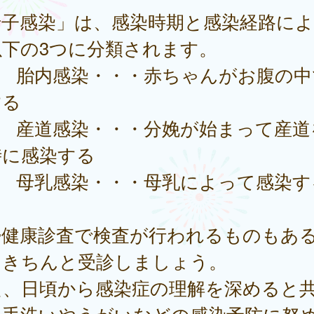
母子感染」は、感染時期と感染経路に
以下の3つに分類されます。
） 胎内感染・・・赤ちゃんがお腹の中
する
） 産道感染・・・分娩が始まって産道
時に感染する
） 母乳感染・・・母乳によって感染す
婦健康診査で検査が行われるものもあ
、きちんと受診しましょう。
た、日頃から感染症の理解を深めると