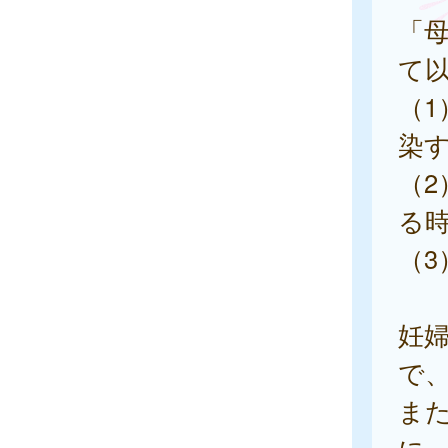
「
て
（1
染
（2
る
（3
妊
で
ま