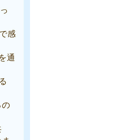
よっ
で感
を通
る
るの
共