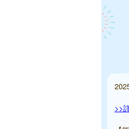
20
>>