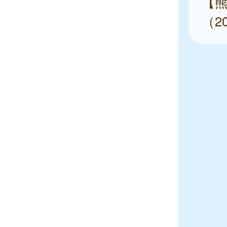
【熊
（2