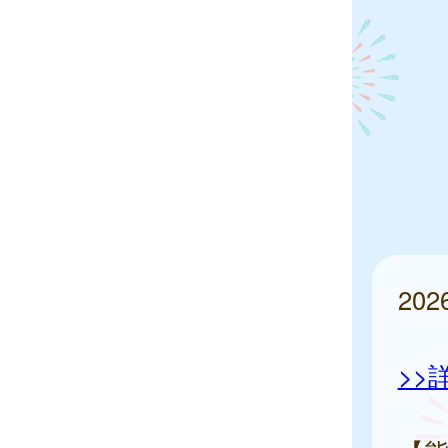
20
>>