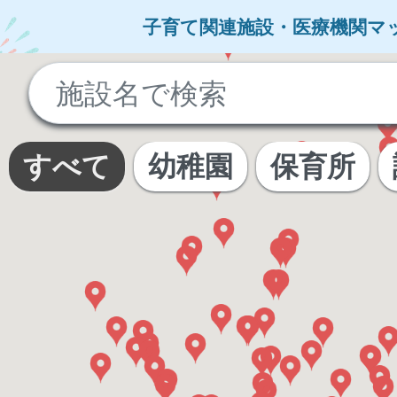
子育て関連施設・医療機関マ
No
results
found
すべて
幼稚園
保育所