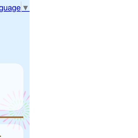
nguage
▼
方