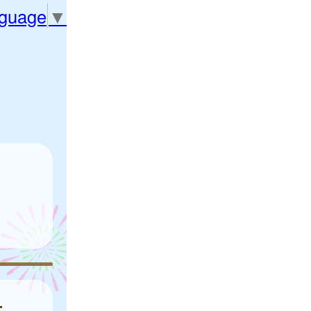
nguage
▼
方