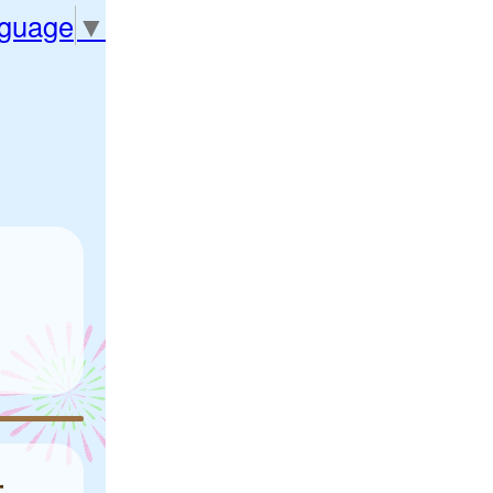
nguage
▼
方