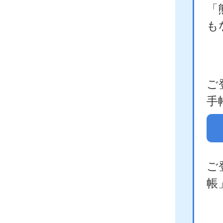
「
も
ご
手
ご
帳