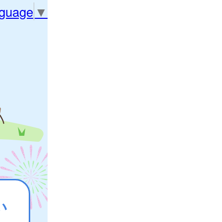
nguage
▼
い