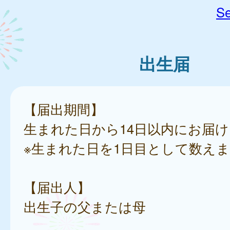
Se
出生届
【届出期間】
生まれた日から14日以内にお届
※生まれた日を1日目として数え
【届出人】
出生子の父または母